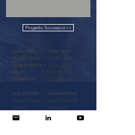
Progetto Successivo>>
CHI SIAMO
TARL TECH
TECNOLOGIE
IL METODO
CASE STUDIES
I VANTAGGI
NEWS
I MERCATI
CONTATTI
DOWNLOAD
AQS SYSTEM
WLM-SYSTEM
SENSORI AQS
SENSORI WLM
iQ100B
AQUALYS
VIDEO
DOWNLOAD
DOWNLOAD