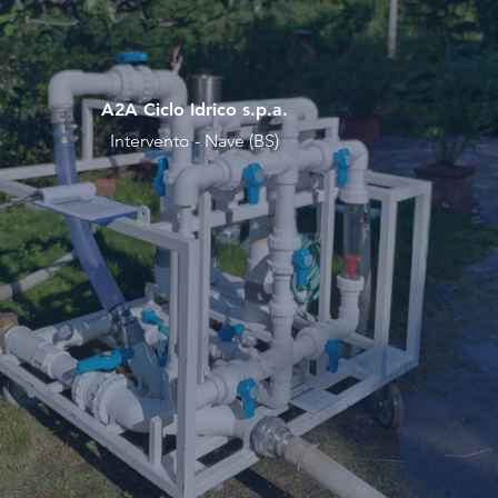
A2A Ciclo Idrico s.p.a.
Intervento - Nave (BS)