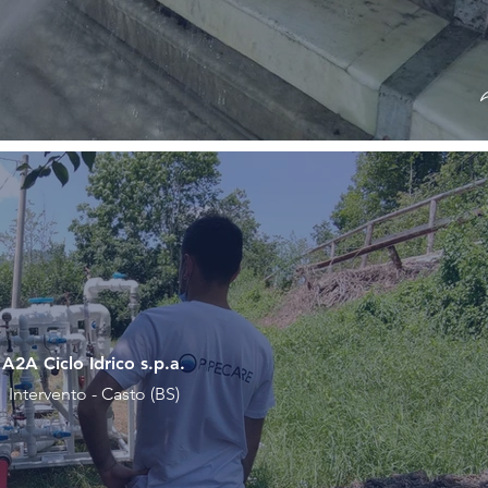
A2A Ciclo Idrico s.p.a.
Intervento - Casto (BS)