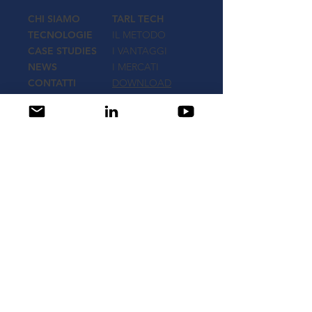
CHI SIAMO
TARL TECH
TECNOLOGIE
IL METODO
CASE STUDIES
I VANTAGGI
NEWS
I MERCATI
CONTATTI
DOWNLOAD
AQS SYSTEM
WLM-SYSTEM
SENSORI AQS
SENSORI WLM
iQ100B
AQUALYS
VIDEO
DOWNLOAD
DOWNLOAD
© 2025
Pipecare Srl
a socio unico Aquanexa
Srl
soggetta a direzione e coordinamento ai sensi
dell’art. 2497 bis c.c. di Acea SpA - C.F.
05394801004
Via Mercadante 3, 20124 Milano
|
info@pipecareitalia.com
| C.F. e P.Iva
09929940964